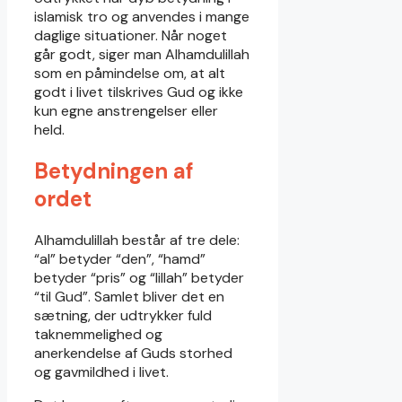
islamisk tro og anvendes i mange
daglige situationer. Når noget
går godt, siger man Alhamdulillah
som en påmindelse om, at alt
godt i livet tilskrives Gud og ikke
kun egne anstrengelser eller
held.
Betydningen af
ordet
Alhamdulillah består af tre dele:
“al” betyder “den”, “hamd”
betyder “pris” og “lillah” betyder
“til Gud”. Samlet bliver det en
sætning, der udtrykker fuld
taknemmelighed og
anerkendelse af Guds storhed
og gavmildhed i livet.