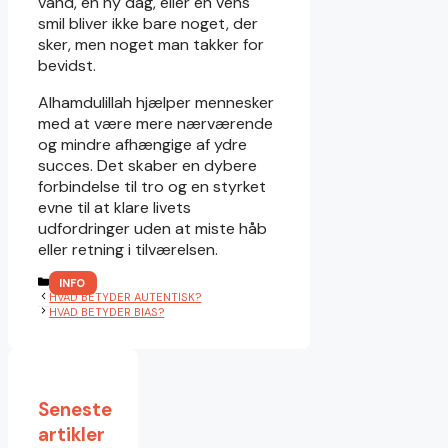
vand, en ny dag, eller en vens
smil bliver ikke bare noget, der
sker, men noget man takker for
bevidst.
Alhamdulillah hjælper mennesker
med at være mere nærværende
og mindre afhængige af ydre
succes. Det skaber en dybere
forbindelse til tro og en styrket
evne til at klare livets
udfordringer uden at miste håb
eller retning i tilværelsen.
KATEGORIER
INFO
HVAD BETYDER AUTENTISK?
HVAD BETYDER BIAS?
Seneste
artikler