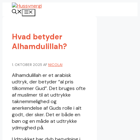
Hop
til
Menu
indhold
Hvad betyder
Alhamdulillah?
1. OKTOBER 2025
AF
NICOLAI
Alhamdulillah er et arabisk
udtryk, der betyder “al pris
tilkommer Gud”. Det bruges ofte
af muslimer til at udtrykke
taknemmelighed og
anerkendelse af Guds rolle i alt
godt, der sker. Det er både en
bøn og en måde at udtrykke
ydmyghed på.
Udtrykket har dyb betydning i