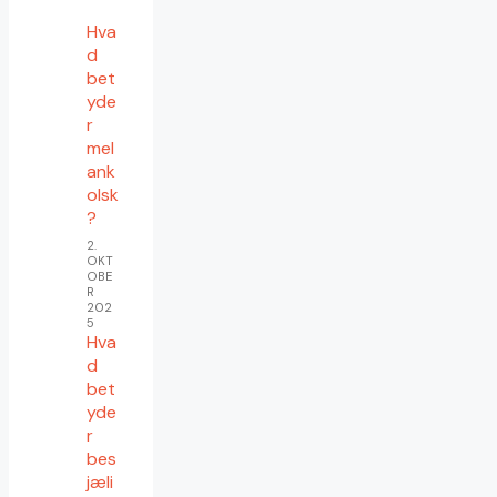
Hva
d
bet
yde
r
mel
ank
olsk
?
2.
OKT
OBE
R
202
5
Hva
d
bet
yde
r
bes
jæli