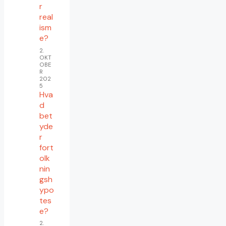
r
real
ism
e?
2.
OKT
OBE
R
202
5
Hva
d
bet
yde
r
fort
olk
nin
gsh
ypo
tes
e?
2.