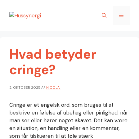
Hop
til
Menu
indhold
Hvad betyder
cringe?
2. OKTOBER 2025
AF
NICOLAI
Cringe er et engelsk ord, som bruges til at
beskrive en følelse af ubehag eller pinlighed, når
man ser eller hører noget akavet. Det kan være
en situation, en handling eller en kommentar,
som får tilskueren til at føle stærk