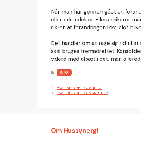
Når man har gennemgået en forandrin
eller erkendelser. Ellers risikerer m
sikrer, at forandringen ikke blot bliv
Det handler om at tage sig tid til a
skal bruges fremadrettet. Konsolider
videre med afsæt i det, man allered
KATEGORIER
INFO
HVAD BETYDER KOGNITIV?
HVAD BETYDER KONGRUENS?
Om Hussynergi: