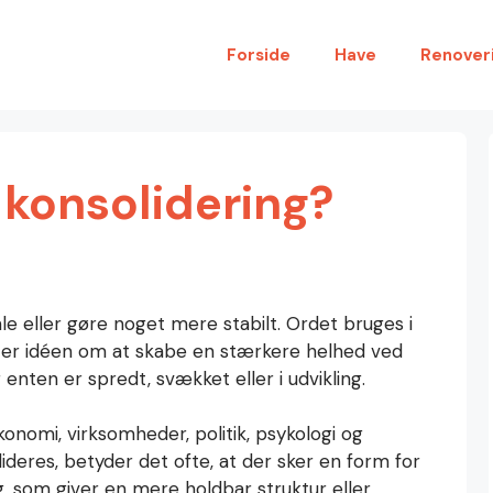
Forside
Have
Renover
konsolidering?
le eller gøre noget mere stabilt. Ordet bruges i
 idéen om at skabe en stærkere helhed ved
r enten er spredt, svækket eller i udvikling.
onomi, virksomheder, politik, psykologi og
lideres, betyder det ofte, at der sker en form for
ng, som giver en mere holdbar struktur eller