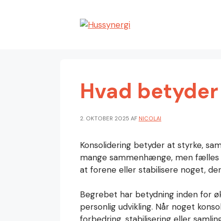
Hop
til
indhold
Hvad betyder 
2. OKTOBER 2025
AF
NICOLAI
Konsolidering betyder at styrke, sam
mange sammenhænge, men fælles er
at forene eller stabilisere noget, de
Begrebet har betydning inden for øk
personlig udvikling. Når noget konso
forbedring, stabilisering eller samli