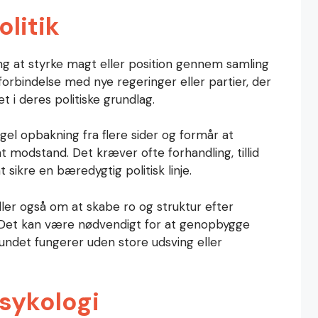
olitik
ing at styrke magt eller position gennem samling
i forbindelse med nye regeringer eller partier, der
tet i deres politiske grundlag.
gel opbakning fra flere sider og formår at
 modstand. Det kræver ofte forhandling, tillid
 sikre en bæredygtig politisk linje.
ndler også om at skabe ro og struktur efter
e. Det kan være nødvendigt for at genopbygge
samfundet fungerer uden store udsving eller
psykologi