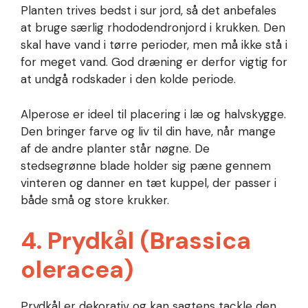
Planten trives bedst i sur jord, så det anbefales
at bruge særlig rhododendronjord i krukken. Den
skal have vand i tørre perioder, men må ikke stå i
for meget vand. God dræning er derfor vigtig for
at undgå rodskader i den kolde periode.
Alperose er ideel til placering i læ og halvskygge.
Den bringer farve og liv til din have, når mange
af de andre planter står nøgne. De
stedsegrønne blade holder sig pæne gennem
vinteren og danner en tæt kuppel, der passer i
både små og store krukker.
4. Prydkål (Brassica
oleracea)
Prydkål er dekorativ og kan sagtens tackle den